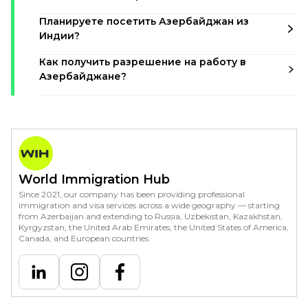
Планируете посетить Азербайджан из
Индии?
Как получить разрешение на работу в
Азербайджане?
World Immigration Hub
Since 2021, our company has been providing professional
immigration and visa services across a wide geography — starting
from Azerbaijan and extending to Russia, Uzbekistan, Kazakhstan,
Kyrgyzstan, the United Arab Emirates, the United States of America,
Canada, and European countries.