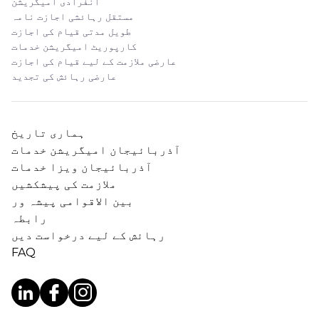
انفرادی امیگریشن
مستقل رہائشی اجازت نامہ
طویل مدتی قیام کی اجازت
کارپوریٹ امیگریشن خدمات
عارضی ملازمت کے لیے قیام کی اجازت
عارضی رہائش کی تجدید
ہماری تاریخ
آذربائیجان امیگریشن خدمات
آذربائیجان ویزا خدمات
ملازمت کی پیشکشیں
بین الاقوامی پیشہ ور
رابطہ
رہائش کے لیے درخواست دیں
FAQ