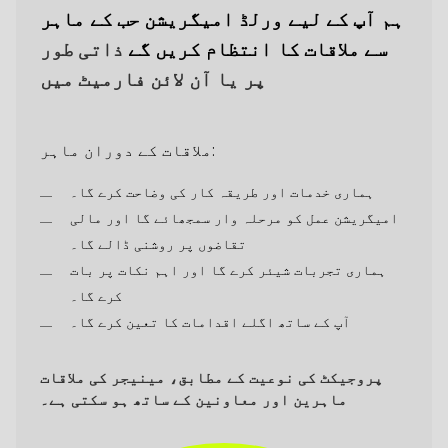
ہم آپ کے لیے ورلڈ امیگریشن حب کے ماہر
سے ملاقات کا انتظام کریں گے
ذاتی طور
پر یا آن لائن فارمیٹ میں
ملاقات کے دوران ماہر:
ہماری خدمات اور طریقہ کار کی وضاحت کرے گا۔
امیگریشن عمل کو مرحلہ وار سمجھائے گا اور مالی
تقاضوں پر روشنی ڈالے گا۔
ہماری تجربات شیئر کرے گا اور اہم نکات پر بات
کرے گا۔
آپ کے ساتھ اگلے اقدامات کا تعین کرے گا۔
پروجیکٹ کی نوعیت کے مطابق، مینیجر کی ملاقات
ماہرین اور معاونین کے ساتھ ہو سکتی ہے۔