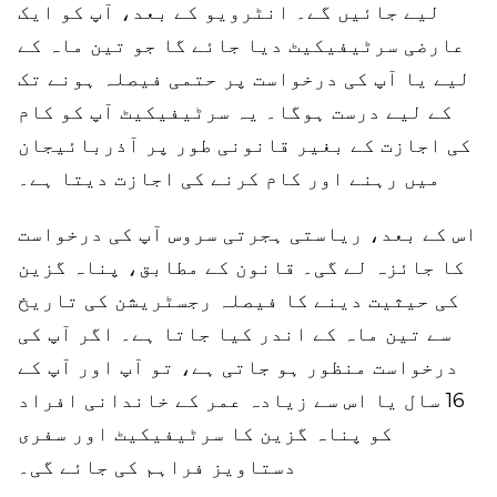
لیے جائیں گے۔ انٹرویو کے بعد، آپ کو ایک
عارضی سرٹیفیکیٹ دیا جائے گا جو تین ماہ کے
لیے یا آپ کی درخواست پر حتمی فیصلہ ہونے تک
کے لیے درست ہوگا۔ یہ سرٹیفیکیٹ آپ کو کام
کی اجازت کے بغیر قانونی طور پر آذربائیجان
میں رہنے اور کام کرنے کی اجازت دیتا ہے۔
اس کے بعد، ریاستی ہجرتی سروس آپ کی درخواست
کا جائزہ لے گی۔ قانون کے مطابق، پناہ گزین
کی حیثیت دینے کا فیصلہ رجسٹریشن کی تاریخ
سے تین ماہ کے اندر کیا جاتا ہے۔ اگر آپ کی
درخواست منظور ہو جاتی ہے، تو آپ اور آپ کے
16 سال یا اس سے زیادہ عمر کے خاندانی افراد
کو پناہ گزین کا سرٹیفیکیٹ اور سفری
دستاویز فراہم کی جائے گی۔