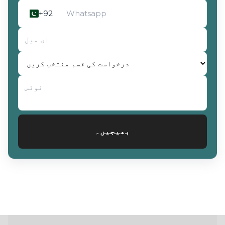
+92
بھیجیں۔