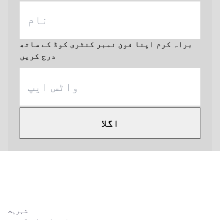
براہ کرم اپنا فون نمبر کنٹری کوڈ کے ساتھ
درج کریں
اگلا
شہریت