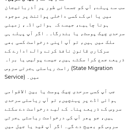
سب سے پہلے، آپ کو جسمانی طور پر آذربائیجان
میں یا اس کے کسی داخلی پوائنٹ پر موجود
ہونا چاہیے، جیسے کہ ہوائی اڈہ، زمینی
سرحدی چیک پوسٹ، یا بندرگاہ۔ اگر آپ پہلے ہی
ملک میں ہیں، تو آپ اپنی درخواست کسی بھی
سرکاری قانون نافذ کرنے والے ادارے کے
ذریعے جمع کرا سکتے ہیں، جیسے پولیس یا براہ
راست ریاستی ہجرتی سروس (State Migration
Service) میں۔
جب آپ کسی سرحدی چیک پوسٹ یا بین الاقوامی
ہوائی اڈے پر پہنچیں، تو آپ ریاستی سرحدی
سروس کے ذریعے پناہ کے لیے درخواست دے سکتے
ہیں، جو پھر آپ کی درخواست ریاستی ہجرتی
سروس کو بھیج دے گی۔ اگر آپ قید یا جیل میں