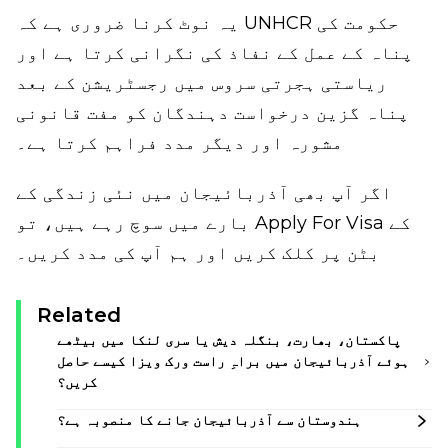
یہ نوٹ کرنا ضروری ہے کہ UNHCR حکومت کی
پناہ کے عمل کے نفاذ کی نگرانی کرتا ہے اور
ریاستی ہجرتی سروس میں رجسٹریشن کے بعد
پناہ گزین درخواست دہندگان کو مفت قانونی
مشورہ اور دیگر مدد فراہم کرتا ہے۔
اگر آپ بھی آذربائیجان میں نئی زندگی کے
بارے میں سوچ رہے ہیں، تو Apply For Visa کے
بٹن پر کلک کریں اور ہم آپ کی مدد کریں۔
Related
پاکستان، بھارت، بنگلہ دیش یا سری لنکا میں بیٹھے
ہوئے آذربائیجان میں براہِ راست ورک ویزا کیسے حاصل
کریں؟
ہندوستان سے آذربائیجان جانے کا منصوبہ ہے؟