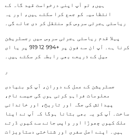
ہیں، تو آپ اپنی درخواست قید گاہ کے
انتظامیہ کو جمع کرا سکتے ہیں، اور یہ
ریاستی ہجرتی سروس کو منتقل کر دی جائے گی۔
پہلا قدم ریاستی ہجرتی سروس میں رجسٹریشن
کرنا ہے۔ آپ ان سے فون پر +994 12 919 پر یا ای
میل کے ذریعے بھی رابطہ کر سکتے ہیں۔
ر
جسٹریشن کے عمل کے دوران، آپ کو بنیادی
معلومات فراہم کرنی ہوں گی جیسے نام،
پیدائش کی جگہ اور تاریخ، اور خاندانی
ساخت۔ آپ کو یہ بھی بتانا ہوگا کہ آپ نے اپنا
ملک کیوں چھوڑا اور واپس جانے سے کیوں ڈرتے
ہیں۔ اپنے اصل سفری اور شناختی دستاویزات