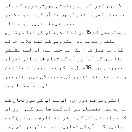
لائیں، کیونکہ یہ ریاستی ہجرتی سروس کے پاس
محفوظ رکھی جائیں گی جب تک آپ کی درخواست پر
حتمی فیصلہ نہیں ہو جاتا۔
رجسٹریشن کے 15 دن کے اندر، آپ کو ایک سرکاری
اہلکار کے ساتھ انٹرویو کے لیے بلایا جائے
گا۔ یہ عمل کا ایک اہم حصہ ہے، اس لیے یقینی
بنائیں کہ آپ اور آپ کے تمام خاندانی افراد
موجود ہوں۔ 18 سال سے کم عمر بچوں کا والدین
یا قانونی نمائندوں کی موجودگی میں انٹرویو
کیا جا سکتا ہے۔
انٹرویو کے دوران، آپ سے آپ کی صورتحال کے
بارے میں تفصیلی سوالات کیے جائیں گے، اور آپ
کے جوابات پناہ کی درخواست فارم میں درج کیے
جائیں گے۔ آپ کی تصاویر اور فنگر پرنٹس بھی