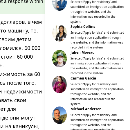
get a response within 5 minutes
Fill
Selected ‘Apply for residency’ and
submitted an immigration application
through the website, and the
information was recorded in the
 долларов, в чем
system.
Sophia Collins
это машину, то,
Selected ‘Apply for Visa’ and submitted
an immigration application through
 своим детям
the website, and the information was
ломился. 60 000
recorded in the system.
Julien Moreau
стоит 60 000
Selected ‘Apply for Visa’ and submitted
an immigration application through
ь.
the website, and the information was
вижимость за 60
recorded in the system.
Carmen García
сь после того,
Selected ‘Apply for residency’ and
submitted an immigration application
ки недвижимости
through the website, and the
овать свои
information was recorded in the
system.
ет для
Michael Anderson
Selected ‘Apply for residency’ and
где они могут
submitted an immigration application
и на каникулы,
through the website, and the
information was recorded in the