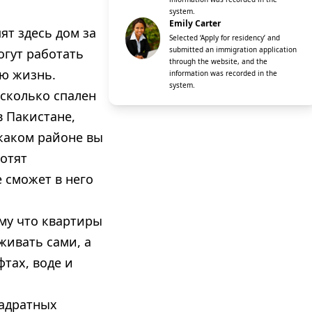
system.
Emily Carter
ят здесь дом за
Selected ‘Apply for residency’ and
submitted an immigration application
огут работать
through the website, and the
ую жизнь.
information was recorded in the
system.
 сколько спален
в Пакистане,
 каком районе вы
отят
 сможет в него
му что квартиры
живать сами, а
тах, воде и
вадратных