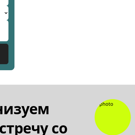
низуем
стречу со