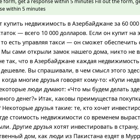
the form, get a response within 5 minutes
Fill out the form, 
se within 5 minutes
ет купить недвижимость в Азербайджане за 60 000
таток — всего 10 000 долларов. Если он купит на 
 то есть управляя такси — он сможет обеспечить
Мы сами открыли замок нашего дома, никто не в
не так, что в Азербайджане каждая недвижимость 
 дешевле. Вы спрашивали, в чем смысл этого здес
 когда многие друзья говорят кому-то: «Купи нед
некоторые люди думают: «Что мы будем делать зде
много денег?» Итак, каковы преимущества покуп
 Некоторые друзья такие: те, кто хочет инвестир
, где стоимость недвижимости со временем выраст
ли. Другие друзья хотят инвестировать в страну, 
твенный дом, как люди из Пакистана ездят в Мурр