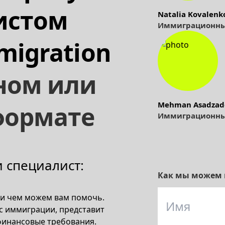
истом
Natalia Kovalenk
Иммиграционны
migration
ном или
Mehman Asadzad
формате
Иммиграционны
 специалист:
Как мы можем 
 и чем можем вам помочь.
с иммиграции, представит
финансовые требования.