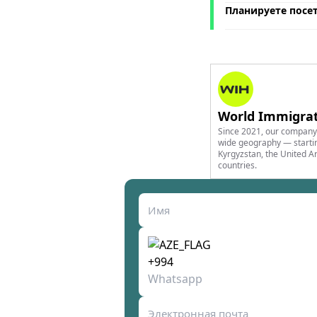
Планируете посе
World Immigra
Since 2021, our company 
wide geography — startin
Kyrgyzstan, the United A
countries.
Выберите тип заявки
+994