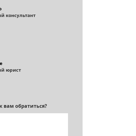
o
й консультант
e
й юрист
к вам обратиться?