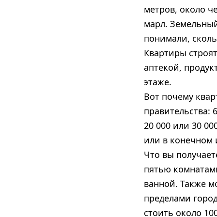
метров, около ч
марл. Земельный
понимали, сколь
Квартиры строят
аптекой, продук
этаже.
Вот почему квар
правительства: 
20 000 или 30 00
или в конечном 
Что вы получает
пятью комнатами
ванной. Также м
пределами город
стоить около 10