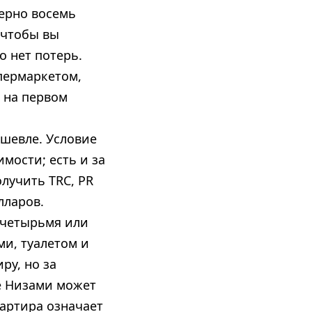
мерно восемь
 чтобы вы
о нет потерь.
упермаркетом,
 на первом
ешевле. Условие
мости; есть и за
олучить TRC, PR
лларов.
 четырьмя или
ми, туалетом и
ру, но за
е Низами может
вартира означает