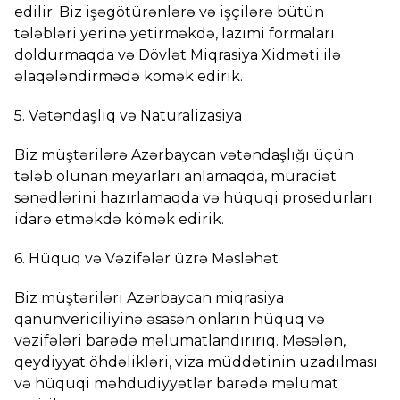
edilir. Biz işəgötürənlərə və işçilərə bütün
tələbləri yerinə yetirməkdə, lazımi formaları
doldurmaqda və Dövlət Miqrasiya Xidməti ilə
əlaqələndirmədə kömək edirik.
5. Vətəndaşlıq və Naturalizasiya
Biz müştərilərə Azərbaycan vətəndaşlığı üçün
tələb olunan meyarları anlamaqda, müraciət
sənədlərini hazırlamaqda və hüquqi prosedurları
idarə etməkdə kömək edirik.
6. Hüquq və Vəzifələr üzrə Məsləhət
Biz müştəriləri Azərbaycan miqrasiya
qanunvericiliyinə əsasən onların hüquq və
vəzifələri barədə məlumatlandırırıq. Məsələn,
qeydiyyat öhdəlikləri, viza müddətinin uzadılması
və hüquqi məhdudiyyətlər barədə məlumat