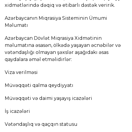
xidmətlərində dəqiq və etibarlı dəstək veririk.
Azərbaycanın Miqrasiya Sisteminin Ümumi
Məlumatı
Azərbaycan Dövlət Miqrasiya Xidmətinin
məlumatına əsasən, ölkədə yaşayan əcnəbilər və
vətəndaşlığı olmayan şəxslər aşağıdakı əsas
qaydalara əməl etməlidirlər:
Viza verilməsi
Müvəqqəti qalma qeydiyyatı
Müvəqqəti və daimi yaşayış icazələri
İş icazələri
Vətəndaşlıq və qaçqın statusu