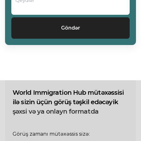
Göndər
World Immigration Hub mütəxəssisi
ilə sizin üçün görüş təşkil edəcəyik
şəxsi və ya onlayn formatda
Görüş zamanı mütəxəssis sizə: