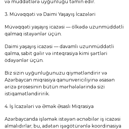
və müddətlərə uyğunluğu təmin edir.
3. Müvəqqəti və Daimi Yaşayış İcazələri
Müvəqqəti yaşayış icazəsi — ölkədə uzunmüddətli
qalmaq istəyənlər üçün.
Daimi yaşayış icazəsi — davamlı uzunmüddətli
qalma, sabit gəlir və inteqrasiya kimi şərtləri
ödəyənlər üçün.
Biz sizin uyğunluğunuzu qiymətləndirir və
Azərbaycan miqrasiya qanunvericiliyinə əsasən
ərizə prosesinin bütün mərhələlərində sizi
istiqamətləndiririk.
4. İş İcazələri və Əmək Əsaslı Miqrasiya
Azərbaycanda işləmək istəyən əcnəbilər iş icazəsi
almalıdırlar; bu, adətən işəgötürənlə koordinasiya