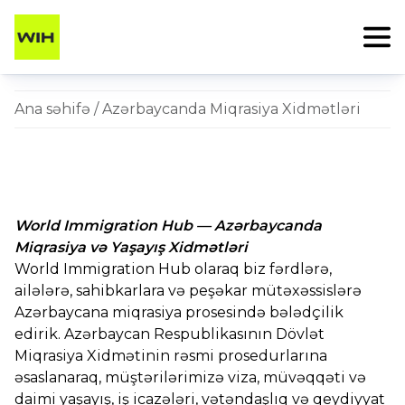
Ana səhifə
/ Azərbaycanda Miqrasiya Xidmətləri
World Immigration Hub — Azərbaycanda
Miqrasiya və Yaşayış Xidmətləri
World Immigration Hub olaraq biz fərdlərə,
ailələrə, sahibkarlara və peşəkar mütəxəssislərə
Azərbaycana miqrasiya prosesində bələdçilik
edirik. Azərbaycan Respublikasının Dövlət
Miqrasiya Xidmətinin rəsmi prosedurlarına
əsaslanaraq, müştərilərimizə viza, müvəqqəti və
daimi yaşayış, iş icazələri, vətəndaşlıq və qeydiyyat