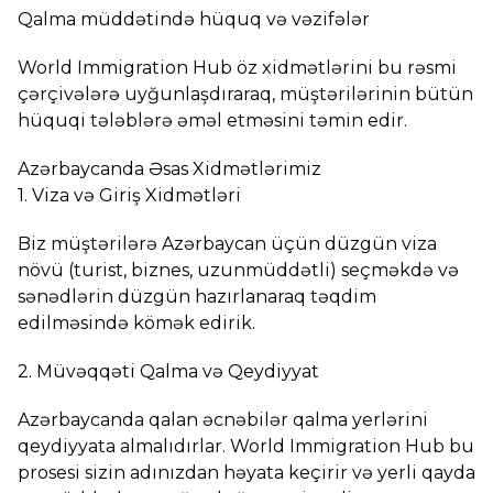
Qalma müddətində hüquq və vəzifələr
World Immigration Hub öz xidmətlərini bu rəsmi
çərçivələrə uyğunlaşdıraraq, müştərilərinin bütün
hüquqi tələblərə əməl etməsini təmin edir.
Azərbaycanda Əsas Xidmətlərimiz
1. Viza və Giriş Xidmətləri
Biz müştərilərə Azərbaycan üçün düzgün viza
növü (turist, biznes, uzunmüddətli) seçməkdə və
sənədlərin düzgün hazırlanaraq təqdim
edilməsində kömək edirik.
2. Müvəqqəti Qalma və Qeydiyyat
Azərbaycanda qalan əcnəbilər qalma yerlərini
qeydiyyata almalıdırlar. World Immigration Hub bu
prosesi sizin adınızdan həyata keçirir və yerli qayda