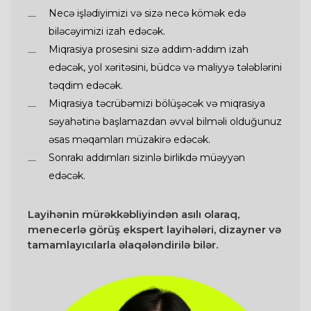
Necə işlədiyimizi və sizə necə kömək edə
biləcəyimizi izah edəcək.
Miqrasiya prosesini sizə addım-addım izah
edəcək, yol xəritəsini, büdcə və maliyyə tələblərini
təqdim edəcək.
Miqrasiya təcrübəmizi bölüşəcək və miqrasiya
səyahətinə başlamazdan əvvəl bilməli olduğunuz
əsas məqamları müzakirə edəcək.
Sonrakı addımları sizinlə birlikdə müəyyən
edəcək.
Layihənin mürəkkəbliyindən asılı olaraq,
menecerlə görüş ekspert layihələri, dizayner və
tamamlayıcılarla əlaqələndirilə bilər.