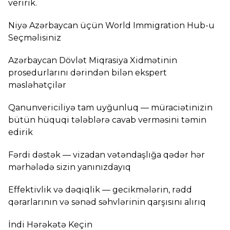
veririk.
Niyə Azərbaycan üçün World Immigration Hub-u
Seçməlisiniz
Azərbaycan Dövlət Miqrasiya Xidmətinin
prosedurlarını dərindən bilən ekspert
məsləhətçilər
Qanunvericiliyə tam uyğunluq — müraciətinizin
bütün hüquqi tələblərə cavab verməsini təmin
edirik
Fərdi dəstək — vizadan vətəndaşlığa qədər hər
mərhələdə sizin yanınızdayıq
Effektivlik və dəqiqlik — gecikmələrin, rədd
qərarlarının və sənəd səhvlərinin qarşısını alırıq
İndi Hərəkətə Keçin