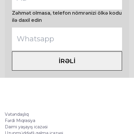
Zəhmət olmasa, telefon nömrənizi ölkə kodu
ilə daxil edin
IRƏLI
Vətəndaşlıq
Fərdi Miqrasiya
Daimi yaşayış icazəsi
Uzunmüddətli qalma icazəsi