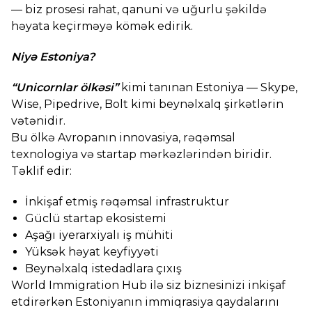
— biz prosesi rahat, qanuni və uğurlu şəkildə
həyata keçirməyə kömək edirik.
Niyə Estoniya?
“Unicornlar ölkəsi”
kimi tanınan Estoniya — Skype,
Wise, Pipedrive, Bolt kimi beynəlxalq şirkətlərin
vətənidir.
Bu ölkə Avropanın innovasiya, rəqəmsal
texnologiya və startap mərkəzlərindən biridir.
Təklif edir:
İnkişaf etmiş rəqəmsal infrastruktur
Güclü startap ekosistemi
Aşağı iyerarxiyalı iş mühiti
Yüksək həyat keyfiyyəti
Beynəlxalq istedadlara çıxış
World Immigration Hub ilə siz biznesinizi inkişaf
etdirərkən Estoniyanın immiqrasiya qaydalarını