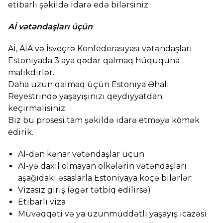
etibarlı şəkildə idarə edə bilərsiniz.
Aİ vətəndaşları üçün
Aİ, AİA və İsveçrə Konfederasiyası vətəndaşları
Estoniyada 3 aya qədər qalmaq hüququna
malikdirlər.
Daha uzun qalmaq üçün Estoniya Əhali
Reyestrində yaşayışınızı qeydiyyatdan
keçirməlisiniz.
Biz bu prosesi tam şəkildə idarə etməyə kömək
edirik.
Aİ-dən kənar vətəndaşlar üçün
Aİ-yə daxil olmayan ölkələrin vətəndaşları
aşağıdakı əsaslarla Estoniyaya köçə bilərlər:
Vizasız giriş (əgər tətbiq edilirsə)
Etibarlı viza
Müvəqqəti və ya uzunmüddətli yaşayış icazəsi