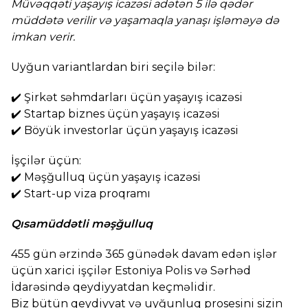
Müvəqqəti yaşayış icazəsi adətən 5 ilə qədər
müddətə verilir və yaşamaqla yanaşı işləməyə də
imkan verir.
Uyğun variantlardan biri seçilə bilər:
✔️ Şirkət səhmdarları üçün yaşayış icazəsi
✔️ Startap biznes üçün yaşayış icazəsi
✔️ Böyük investorlar üçün yaşayış icazəsi
İşçilər üçün:
✔️ Məşğulluq üçün yaşayış icazəsi
✔️ Start-up viza proqramı
Qısamüddətli məşğulluq
455 gün ərzində 365 günədək davam edən işlər
üçün xarici işçilər Estoniya Polis və Sərhəd
İdarəsində qeydiyyatdan keçməlidir.
Biz bütün qeydiyyat və uyğunluq prosesini sizin