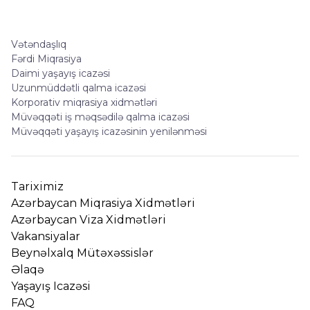
Vətəndaşlıq
Fərdi Miqrasiya
Daimi yaşayış icazəsi
Uzunmüddətli qalma icazəsi
Korporativ miqrasiya xidmətləri
Müvəqqəti iş məqsədilə qalma icazəsi
Müvəqqəti yaşayış icazəsinin yenilənməsi
Tariximiz
Azərbaycan Miqrasiya Xidmətləri
Azərbaycan Viza Xidmətləri
Vakansiyalar
Beynəlxalq Mütəxəssislər
Əlaqə
Yaşayış Icazəsi
FAQ