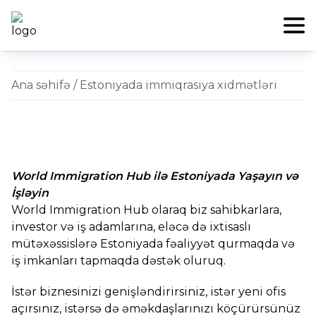
Ana səhifə
/ Estoniyada immiqrasiya xidmətləri
World Immigration Hub ilə Estoniyada Yaşayın və
İşləyin
World Immigration Hub olaraq biz sahibkarlara,
investor və iş adamlarına, eləcə də ixtisaslı
mütəxəssislərə Estoniyada fəaliyyət qurmaqda və
iş imkanları tapmaqda dəstək oluruq.
İstər biznesinizi genişləndirirsiniz, istər yeni ofis
açırsınız, istərsə də əməkdaşlarınızı köçürürsünüz