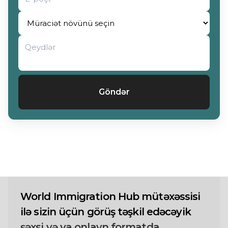
Göndər
World Immigration Hub mütəxəssisi
ilə sizin üçün görüş təşkil edəcəyik
şəxsi və ya onlayn formatda