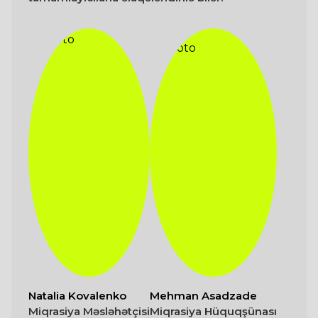
Natalia Kovalenko
Mehman Asadzade
Miqrasiya Məsləhətçisi
Miqrasiya Hüquqşünası