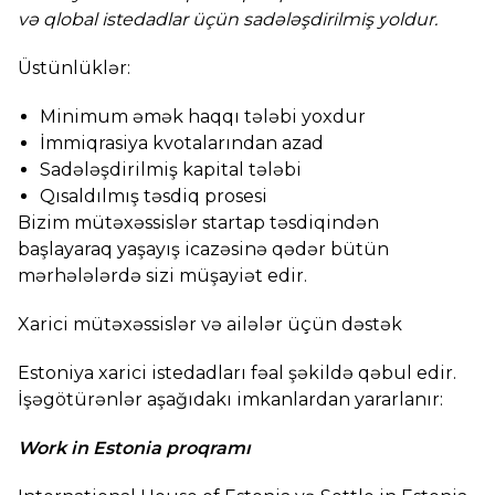
və qlobal istedadlar üçün sadələşdirilmiş yoldur.
Üstünlüklər:
Minimum əmək haqqı tələbi yoxdur
İmmiqrasiya kvotalarından azad
Sadələşdirilmiş kapital tələbi
Qısaldılmış təsdiq prosesi
Bizim mütəxəssislər startap təsdiqindən
başlayaraq yaşayış icazəsinə qədər bütün
mərhələlərdə sizi müşayiət edir.
Xarici mütəxəssislər və ailələr üçün dəstək
Estoniya xarici istedadları fəal şəkildə qəbul edir.
İşəgötürənlər aşağıdakı imkanlardan yararlanır:
Work in Estonia proqramı