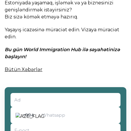
Estoniyada yaşamaq, işləmək və ya biznesinizi
genişləndirmək istəyirsiniz?
Biz sizə kömək etməyə hazırıq.
Yaşayış icazəsinə müraciət edin. Vizaya müraciət
edin.
Bu gün World Immigration Hub ilə səyahətinizə
başlayın!
Bütün Xəbərlər
Müraciət növünü seçin
+994