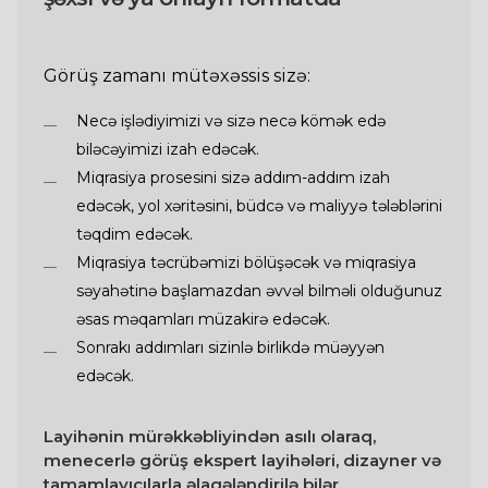
Görüş zamanı mütəxəssis sizə:
Necə işlədiyimizi və sizə necə kömək edə
biləcəyimizi izah edəcək.
Miqrasiya prosesini sizə addım-addım izah
edəcək, yol xəritəsini, büdcə və maliyyə tələblərini
təqdim edəcək.
Miqrasiya təcrübəmizi bölüşəcək və miqrasiya
səyahətinə başlamazdan əvvəl bilməli olduğunuz
əsas məqamları müzakirə edəcək.
Sonrakı addımları sizinlə birlikdə müəyyən
edəcək.
Layihənin mürəkkəbliyindən asılı olaraq,
menecerlə görüş ekspert layihələri, dizayner və
tamamlayıcılarla əlaqələndirilə bilər.