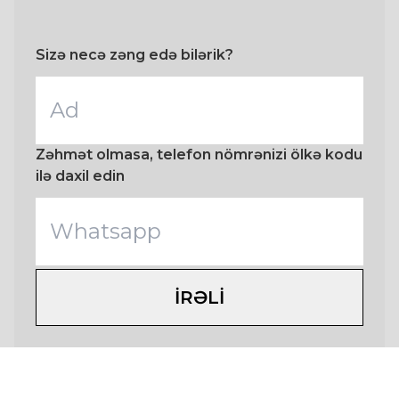
Sizə necə zəng edə bilərik?
Zəhmət olmasa, telefon nömrənizi ölkə kodu
ilə daxil edin
IRƏLI