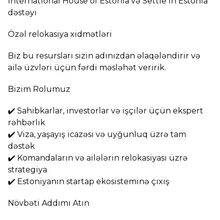
International House of Estonia və Settle in Estonia
dəstəyi
Özəl relokasiya xidmətləri
Biz bu resursları sizin adınızdan əlaqələndirir və
ailə üzvləri üçün fərdi məsləhət veririk.
Bizim Rolumuz
✔️ Sahibkarlar, investorlar və işçilər üçün ekspert
rəhbərlik
✔️ Viza, yaşayış icazəsi və uyğunluq üzrə tam
dəstək
✔️ Komandaların və ailələrin relokasiyası üzrə
strategiya
✔️ Estoniyanın startap ekosisteminə çıxış
Növbəti Addımı Atın