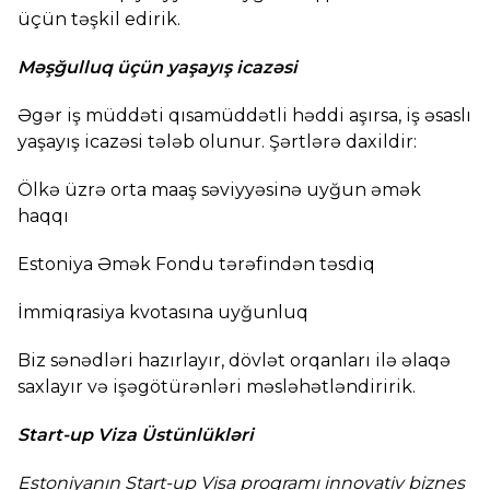
üçün təşkil edirik.
Məşğulluq üçün yaşayış icazəsi
Əgər iş müddəti qısamüddətli həddi aşırsa, iş əsaslı
yaşayış icazəsi tələb olunur. Şərtlərə daxildir:
Ölkə üzrə orta maaş səviyyəsinə uyğun əmək
haqqı
Estoniya Əmək Fondu tərəfindən təsdiq
İmmiqrasiya kvotasına uyğunluq
Biz sənədləri hazırlayır, dövlət orqanları ilə əlaqə
saxlayır və işəgötürənləri məsləhətləndiririk.
Start-up Viza Üstünlükləri
Estoniyanın Start-up Visa proqramı innovativ biznes