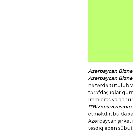
Azərbaycan Biznes
Azərbaycan Bizne
nəzərdə tutulub v
tərəfdaşlıqlar qur
immiqrasiya qanunl
**Biznes vizasının
etməkdir, bu da xa
Azərbaycan şirkəti
təsdiq edən sübut 