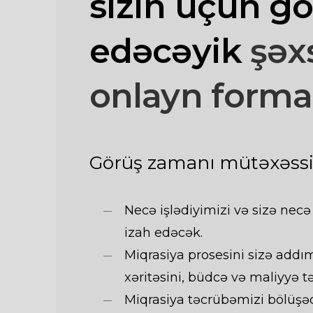
sizin üçün gö
edəcəyik
şəx
onlayn forma
Görüş zamanı mütəxəssis
Necə işlədiyimizi və sizə nec
izah edəcək.
Miqrasiya prosesini sizə addı
xəritəsini, büdcə və maliyyə t
Miqrasiya təcrübəmizi bölüşə