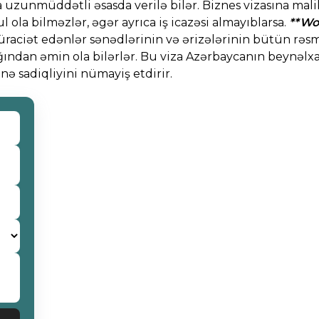
 uzunmüddətli əsasda verilə bilər. Biznes vizasına malik
l ola bilməzlər, əgər ayrıca iş icazəsi almayıblarsa.
**Wo
üraciət edənlər sənədlərinin və ərizələrinin bütün rəs
ğından əmin ola bilərlər. Bu viza Azərbaycanın beynəlx
nə sadiqliyini nümayiş etdirir.