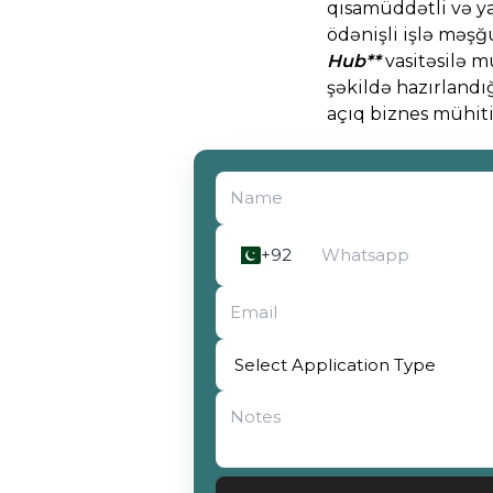
qısamüddətli və ya
ödənişli işlə məşğu
Hub**
vasitəsilə m
şəkildə hazırlandı
açıq biznes mühiti
Select Application Type
+92