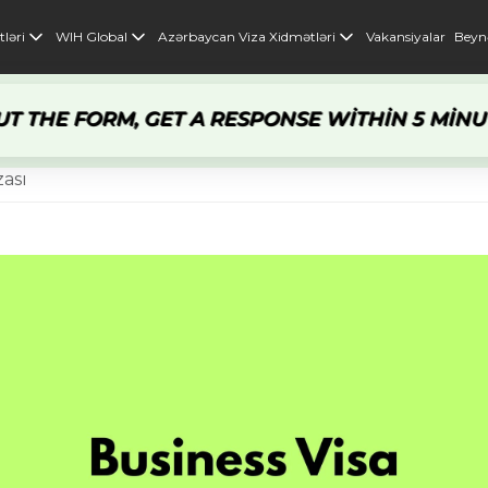
ləri
WIH Global
Azərbaycan Viza Xidmətləri
Vakansiyalar
Beynə
THE FORM, GET A RESPONSE WITHIN 5 MINUTES
F
zası