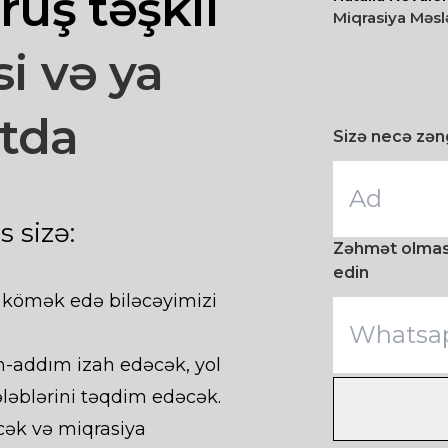
rüş təşkil
Miqrasiya Məsl
si və ya
tda
Sizə necə zəng
 sizə:
Zəhmət olmasa
edin
ə kömək edə biləcəyimizi
m-addım izah edəcək, yol
ələblərini təqdim edəcək.
cək və miqrasiya