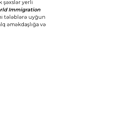
 şəxslər yerli
rld Immigration
mi tələblərə uyğun
alq əməkdaşlığa və