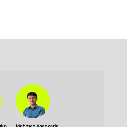
nko
Mehman Asadzade