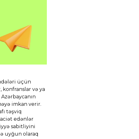
əndələri üçün
 konfranslar və ya
a Azərbaycanın
əyə imkan verir.
fı təşviq
raciət edənlər
yə sabitliyini
nə uyğun olaraq