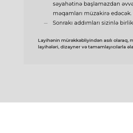
səyahətinə başlamazdan əvvə
məqamları müzakirə edəcək.
Sonrakı addımları sizinlə bir
Layihənin mürəkkəbliyindən asılı olaraq,
layihələri, dizayner və tamamlayıcılarla əla