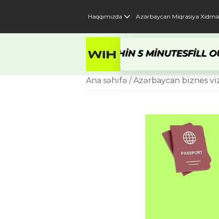
Haqqımızda
Azərbaycan Miqrasiya Xidmət
 GET A RESPONSE WITHIN 5 MINUTES
FILL OUT 
Ana səhifə
/ Azərbaycan biznes vi