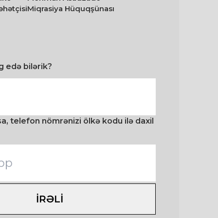
əhətçisi
Miqrasiya Hüquqşünası
 edə bilərik?
, telefon nömrənizi ölkə kodu ilə daxil
IRƏLI