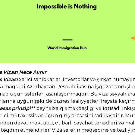
 Vizası Necə Alınır
s Vizası
xarici sahibkarlar, investorlar və şirkət nümay
ə məqsədi Azərbaycan Respublikasına işgüzar görüşlər,
maq üçün səfərləri asanlaşdırmaqdır. Bu viza səyyahlar
arına uyğun şəkildə biznes fəaliyyətləri həyata keçirm
 əsas prinsipi**
beynəlxalq əməkdaşlığı və iqtisadi inkişa
rici mütəxəssislər üçün giriş prosesini sadələşdirir. Mü
ndən dəvət məktubu, etibarlı səyahət sənədləri və maliy
təqdim etməlidirlər. Viza səfərin məqsədinə və tezliyi