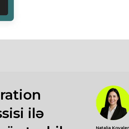
ration
isi ilə
Natalia Kovale