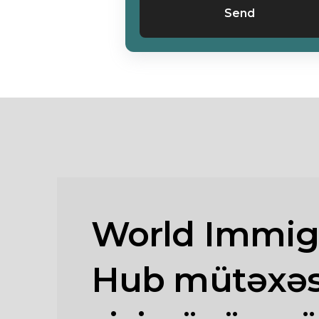
Send
World Immig
Hub mütəxəss