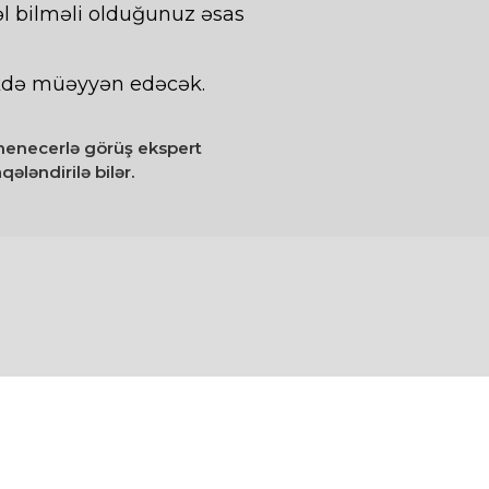
l bilməli olduğunuz əsas
likdə müəyyən edəcək.
 menecerlə görüş ekspert
qələndirilə bilər.