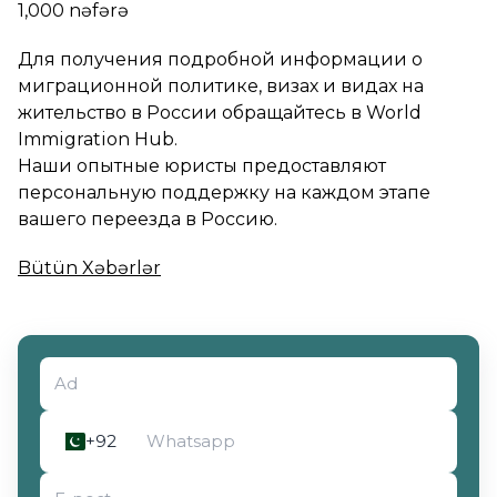
1,000 nəfərə
Для получения подробной информации о
миграционной политике, визах и видах на
жительство в России обращайтесь в World
Immigration Hub.
Наши опытные юристы предоставляют
персональную поддержку на каждом этапе
вашего переезда в Россию.
Bütün Xəbərlər
Müraciət növünü seçin
+92