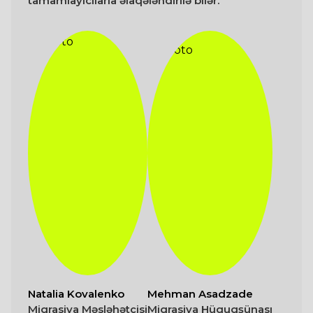
tamamlayıcılarla əlaqələndirilə bilər.
Natalia Kovalenko
Mehman Asadzade
Miqrasiya Məsləhətçisi
Miqrasiya Hüquqşünası