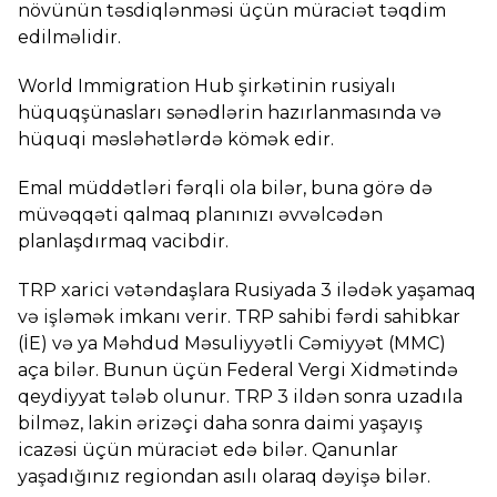
növünün təsdiqlənməsi üçün müraciət təqdim
edilməlidir.
World Immigration Hub şirkətinin rusiyalı
hüquqşünasları sənədlərin hazırlanmasında və
hüquqi məsləhətlərdə kömək edir.
Emal müddətləri fərqli ola bilər, buna görə də
müvəqqəti qalmaq planınızı əvvəlcədən
planlaşdırmaq vacibdir.
TRP xarici vətəndaşlara Rusiyada 3 ilədək yaşamaq
və işləmək imkanı verir. TRP sahibi fərdi sahibkar
(İE) və ya Məhdud Məsuliyyətli Cəmiyyət (MMC)
aça bilər. Bunun üçün Federal Vergi Xidmətində
qeydiyyat tələb olunur. TRP 3 ildən sonra uzadıla
bilməz, lakin ərizəçi daha sonra daimi yaşayış
icazəsi üçün müraciət edə bilər. Qanunlar
yaşadığınız regiondan asılı olaraq dəyişə bilər.