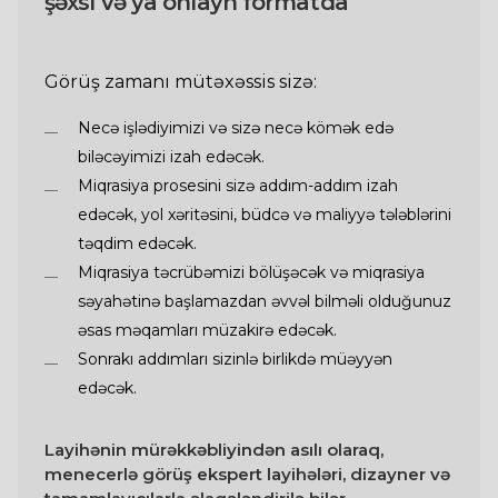
şəxsi və ya onlayn formatda
Görüş zamanı mütəxəssis sizə:
Necə işlədiyimizi və sizə necə kömək edə
biləcəyimizi izah edəcək.
Miqrasiya prosesini sizə addım-addım izah
edəcək, yol xəritəsini, büdcə və maliyyə tələblərini
təqdim edəcək.
Miqrasiya təcrübəmizi bölüşəcək və miqrasiya
səyahətinə başlamazdan əvvəl bilməli olduğunuz
əsas məqamları müzakirə edəcək.
Sonrakı addımları sizinlə birlikdə müəyyən
edəcək.
Layihənin mürəkkəbliyindən asılı olaraq,
menecerlə görüş ekspert layihələri, dizayner və