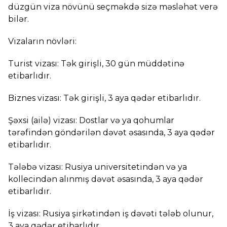
düzgün viza növünü seçməkdə sizə məsləhət verə
bilər.
Vizaların növləri:
Turist vizası: Tək girişli, 30 gün müddətinə
etibarlıdır.
Biznes vizası: Tək girişli, 3 aya qədər etibarlıdır.
Şəxsi (ailə) vizası: Dostlar və ya qohumlar
tərəfindən göndərilən dəvət əsasında, 3 aya qədər
etibarlıdır.
Tələbə vizası: Rusiya universitetindən və ya
kollecindən alınmış dəvət əsasında, 3 aya qədər
etibarlıdır.
İş vizası: Rusiya şirkətindən iş dəvəti tələb olunur,
3 aya qədər etibarlıdır.