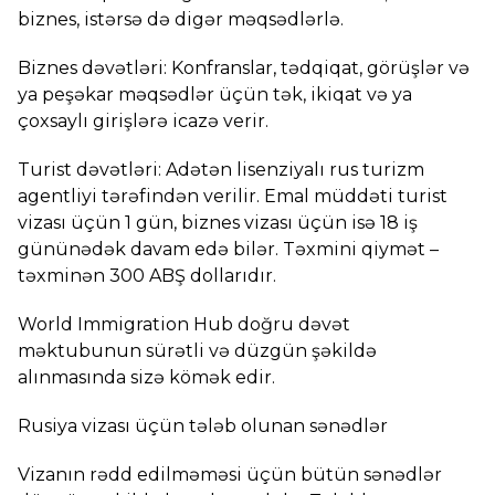
biznes, istərsə də digər məqsədlərlə.
Biznes dəvətləri: Konfranslar, tədqiqat, görüşlər və
ya peşəkar məqsədlər üçün tək, ikiqat və ya
çoxsaylı girişlərə icazə verir.
Turist dəvətləri: Adətən lisenziyalı rus turizm
agentliyi tərəfindən verilir. Emal müddəti turist
vizası üçün 1 gün, biznes vizası üçün isə 18 iş
gününədək davam edə bilər. Təxmini qiymət –
təxminən 300 ABŞ dollarıdır.
World Immigration Hub doğru dəvət
məktubunun sürətli və düzgün şəkildə
alınmasında sizə kömək edir.
Rusiya vizası üçün tələb olunan sənədlər
Vizanın rədd edilməməsi üçün bütün sənədlər