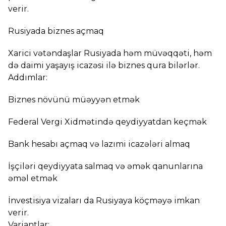
verir.
Rusiyada biznes açmaq
Xarici vətəndaşlar Rusiyada həm müvəqqəti, həm
də daimi yaşayış icazəsi ilə biznes qura bilərlər.
Addımlar:
Biznes növünü müəyyən etmək
Federal Vergi Xidmətində qeydiyyatdan keçmək
Bank hesabı açmaq və lazımi icazələri almaq
İşçiləri qeydiyyata salmaq və əmək qanunlarına
əməl etmək
İnvestisiya vizaları da Rusiyaya köçməyə imkan
verir.
Variantlar: