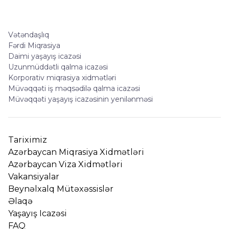
Vətəndaşlıq
Fərdi Miqrasiya
Daimi yaşayış icazəsi
Uzunmüddətli qalma icazəsi
Korporativ miqrasiya xidmətləri
Müvəqqəti iş məqsədilə qalma icazəsi
Müvəqqəti yaşayış icazəsinin yenilənməsi
Tariximiz
Azərbaycan Miqrasiya Xidmətləri
Azərbaycan Viza Xidmətləri
Vakansiyalar
Beynəlxalq Mütəxəssislər
Əlaqə
Yaşayış Icazəsi
FAQ