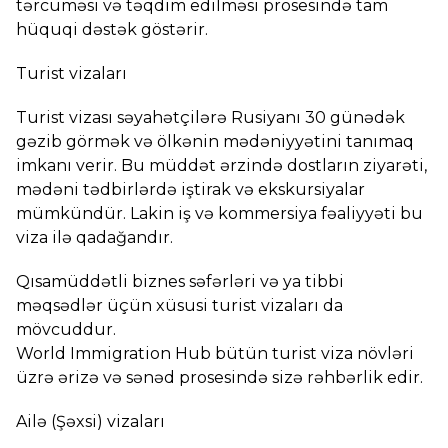
tərcüməsi və təqdim edilməsi prosesində tam
hüquqi dəstək göstərir.
Turist vizaları
Turist vizası səyahətçilərə Rusiyanı 30 günədək
gəzib görmək və ölkənin mədəniyyətini tanımaq
imkanı verir. Bu müddət ərzində dostların ziyarəti,
mədəni tədbirlərdə iştirak və ekskursiyalar
mümkündür. Lakin iş və kommersiya fəaliyyəti bu
viza ilə qadağandır.
Qısamüddətli biznes səfərləri və ya tibbi
məqsədlər üçün xüsusi turist vizaları da
mövcuddur.
World Immigration Hub bütün turist viza növləri
üzrə ərizə və sənəd prosesində sizə rəhbərlik edir.
Ailə (Şəxsi) vizaları