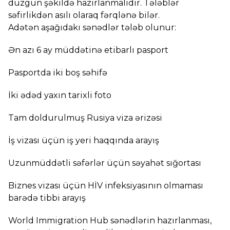
düzgün şəkildə hazırlanmalıdır. Tələblər
səfirlikdən asılı olaraq fərqlənə bilər.
Adətən aşağıdakı sənədlər tələb olunur:
Ən azı 6 ay müddətinə etibarlı pasport
Pasportda iki boş səhifə
İki ədəd yaxın tarixli foto
Tam doldurulmuş Rusiya viza ərizəsi
İş vizası üçün iş yeri haqqında arayış
Uzunmüddətli səfərlər üçün səyahət sığortası
Biznes vizası üçün HİV infeksiyasının olmaması
barədə tibbi arayış
World Immigration Hub sənədlərin hazırlanması,