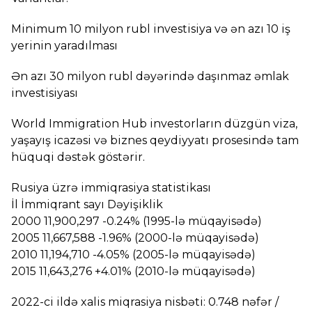
Minimum 10 milyon rubl investisiya və ən azı 10 iş
yerinin yaradılması
Ən azı 30 milyon rubl dəyərində daşınmaz əmlak
investisiyası
World Immigration Hub investorların düzgün viza,
yaşayış icazəsi və biznes qeydiyyatı prosesində tam
hüquqi dəstək göstərir.
Rusiya üzrə immiqrasiya statistikası
İl İmmiqrant sayı Dəyişiklik
2000 11,900,297 -0.24% (1995-lə müqayisədə)
2005 11,667,588 -1.96% (2000-lə müqayisədə)
2010 11,194,710 -4.05% (2005-lə müqayisədə)
2015 11,643,276 +4.01% (2010-lə müqayisədə)
2022-ci ildə xalis miqrasiya nisbəti: 0.748 nəfər /