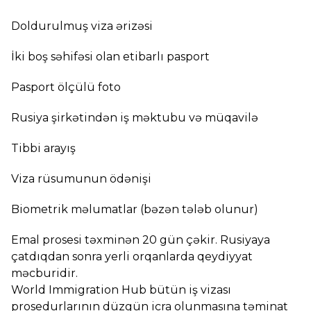
Doldurulmuş viza ərizəsi
İki boş səhifəsi olan etibarlı pasport
Pasport ölçülü foto
Rusiya şirkətindən iş məktubu və müqavilə
Tibbi arayış
Viza rüsumunun ödənişi
Biometrik məlumatlar (bəzən tələb olunur)
Emal prosesi təxminən 20 gün çəkir. Rusiyaya
çatdıqdan sonra yerli orqanlarda qeydiyyat
məcburidir.
World Immigration Hub bütün iş vizası
prosedurlarının düzgün icra olunmasına təminat