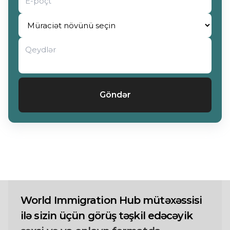
Göndər
World Immigration Hub mütəxəssisi
ilə sizin üçün görüş təşkil edəcəyik