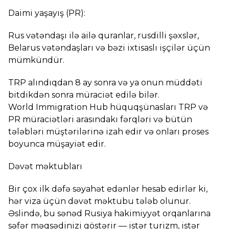
Daimi yaşayış (PR):
Rus vətəndaşı ilə ailə quranlar, rusdilli şəxslər,
Belarus vətəndaşları və bəzi ixtisaslı işçilər üçün
mümkündür.
TRP alındıqdan 8 ay sonra və ya onun müddəti
bitdikdən sonra müraciət edilə bilər.
World Immigration Hub hüquqşünasları TRP və
PR müraciətləri arasındakı fərqləri və bütün
tələbləri müştərilərinə izah edir və onları proses
boyunca müşayiət edir.
Dəvət məktubları
Bir çox ilk dəfə səyahət edənlər hesab edirlər ki,
hər viza üçün dəvət məktubu tələb olunur.
Əslində, bu sənəd Rusiya hakimiyyət orqanlarına
səfər məqsədinizi göstərir — istər turizm, istər