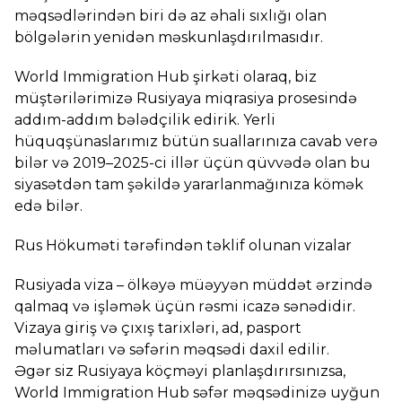
məqsədlərindən biri də az əhali sıxlığı olan
bölgələrin yenidən məskunlaşdırılmasıdır.
World Immigration Hub şirkəti olaraq, biz
müştərilərimizə Rusiyaya miqrasiya prosesində
addım-addım bələdçilik edirik. Yerli
hüquqşünaslarımız bütün suallarınıza cavab verə
bilər və 2019–2025-ci illər üçün qüvvədə olan bu
siyasətdən tam şəkildə yararlanmağınıza kömək
edə bilər.
Rus Hökuməti tərəfindən təklif olunan vizalar
Rusiyada viza – ölkəyə müəyyən müddət ərzində
qalmaq və işləmək üçün rəsmi icazə sənədidir.
Vizaya giriş və çıxış tarixləri, ad, pasport
məlumatları və səfərin məqsədi daxil edilir.
Əgər siz Rusiyaya köçməyi planlaşdırırsınızsa,
World Immigration Hub səfər məqsədinizə uyğun