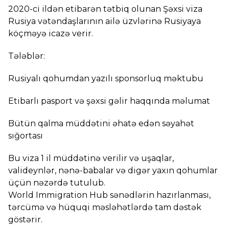
2020-ci ildən etibarən tətbiq olunan Şəxsi viza
Rusiya vətəndaşlarının ailə üzvlərinə Rusiyaya
köçməyə icazə verir.
Tələblər:
Rusiyalı qohumdan yazılı sponsorluq məktubu
Etibarlı pasport və şəxsi gəlir haqqında məlumat
Bütün qalma müddətini əhatə edən səyahət
sığortası
Bu viza 1 il müddətinə verilir və uşaqlar,
valideynlər, nənə-babalar və digər yaxın qohumlar
üçün nəzərdə tutulub.
World Immigration Hub sənədlərin hazırlanması,
tərcümə və hüquqi məsləhətlərdə tam dəstək
göstərir.