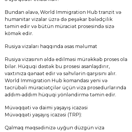
Bundan əlavə, World Immigration Hub tranzit və
humanitar vizalar üzrə də peşəkar bələdçilik
təmin edir və bütün müraciət prosesində sizə
kömək edir.
Rusiya vizaları haqqında əsas məlumat
Rusiya vizasının əldə edilməsi mürəkkəb proses ola
bilər. Hüquqi dəstək bu prosesi asanlaşdırır,
vaxtınıza qənaət edir və səhvlərin qarşısını alır.
World Immigration Hub komandası yeni və
təcrübəli müraciətçilər üçün viza prosedurlarında
addım-addım hüquqi yönləndirmə təmin edir.
Müvəqqəti və daimi yaşayış icazəsi
Müvəqqəti yaşayış icazəsi (TRP):
Qalmaq məqsədinizə uyğun düzgün viza