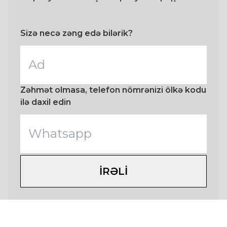
Sizə necə zəng edə bilərik?
Zəhmət olmasa, telefon nömrənizi ölkə kodu
ilə daxil edin
IRƏLI