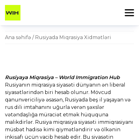
Ana səhifə
/ Rusiyada Miqrasiya Xidmətləri
Rusiyaya Miqrasiya – World Immigration Hub
Rusiyanın miqrasiya siyasəti dünyanın ən liberal
siyasətlərindən biri hesab olunur. Mövcud
qanunvericiliyə əsasən, Rusiyada beş il yaşayan və
rus dili imtahanını uğurla verən şəxslər
vətəndaşlığa müraciət etmək hüququna
malikdirlər. Rusiya miqrasiya siyasəti immiqrasiyanı
müsbət hadisə kimi qiymətləndirir və ölkənin
inkişafı üçün vacib hesab edir. Bu siyasətin