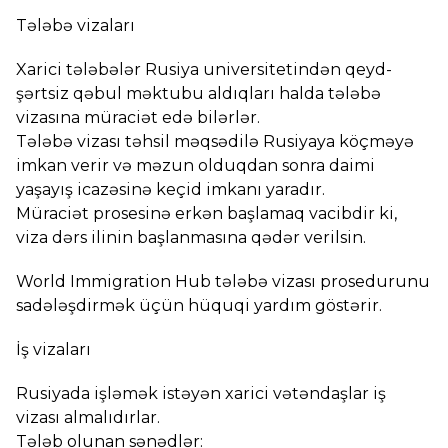
Tələbə vizaları
Xarici tələbələr Rusiya universitetindən qeyd-
şərtsiz qəbul məktubu aldıqları halda tələbə
vizasına müraciət edə bilərlər.
Tələbə vizası təhsil məqsədilə Rusiyaya köçməyə
imkan verir və məzun olduqdan sonra daimi
yaşayış icazəsinə keçid imkanı yaradır.
Müraciət prosesinə erkən başlamaq vacibdir ki,
viza dərs ilinin başlanmasına qədər verilsin.
World Immigration Hub tələbə vizası prosedurunu
sadələşdirmək üçün hüquqi yardım göstərir.
İş vizaları
Rusiyada işləmək istəyən xarici vətəndaşlar iş
vizası almalıdırlar.
Tələb olunan sənədlər: