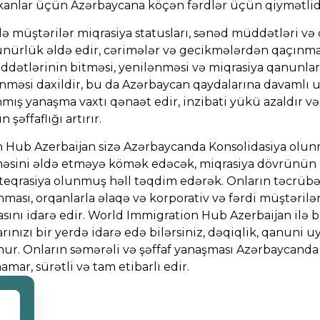
nlar üçün Azərbaycana köçən fərdlər üçün qiymətlidi
lə müştərilər miqrasiya statusları, sənəd müddətləri və
nürlük əldə edir, cərimələr və gecikmələrdən qaçınma
ddətlərinin bitməsi, yenilənməsi və miqrasiya qanunla
lənməsi daxildir, bu da Azərbaycan qaydalarına davaml
nmış yanaşma vaxtı qənaət edir, inzibati yükü azaldır və
şəffaflığı artırır.
 Hub Azerbaijan sizə Azərbaycanda Konsolidasiya olun
məsini əldə etməyə kömək edəcək, miqrasiya dövrünün 
teqrasiya olunmuş həll təqdim edərək. Onların təcrübəl
nması, orqanlarla əlaqə və korporativ və fərdi müştərilə
sını idarə edir. World Immigration Hub Azerbaijan ilə 
arınızı bir yerdə idarə edə bilərsiniz, dəqiqlik, qanuni 
ur. Onların səmərəli və şəffaf yanaşması Azərbaycanda
mar, sürətli və tam etibarlı edir.