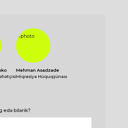
nko
Mehman Asadzade
əhətçisi
Miqrasiya Hüquqşünası
 edə bilərik?