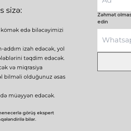
 sizə:
Zəhmət olmasa
edin
ə kömək edə biləcəyimizi
m-addım izah edəcək, yol
ələblərini təqdim edəcək.
cək və miqrasiya
l bilməli olduğunuz əsas
likdə müəyyən edəcək.
 menecerlə görüş ekspert
qələndirilə bilər.