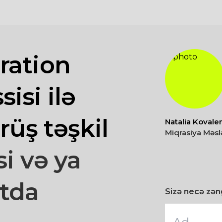
ration
isi ilə
rüş təşkil
Natalia Kovale
Miqrasiya Məsl
si və ya
tda
Sizə necə zəng