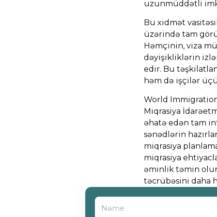
uzunmüddətli imka
Bu xidmət vasitəsi
üzərində tam görü
Həmçinin, viza mü
dəyişikliklərin iz
edir. Bu təşkilatla
həm də işçilər üçün 
World Immigration
Miqrasiya İdarəet
əhatə edən tam in
sənədlərin hazırla
miqrasiya planlama
miqrasiya ehtiyacl
əminlik təmin olun
təcrübəsini daha ha
Select Application Type