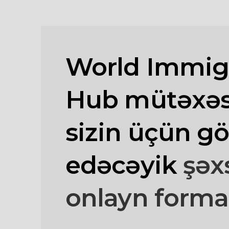
World Immig
Hub mütəxəss
sizin üçün gö
edəcəyik
şəx
onlayn forma