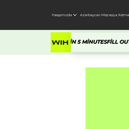
Haqqımızda
Azərbaycan Miqrasiya Xidmət
ET A RESPONSE WITHIN 5 MINUTES
FILL OUT TH
Ana səhifə
/ Konsolidasiya olunmu