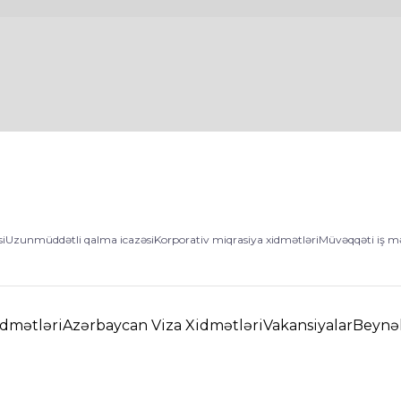
si
Uzunmüddətli qalma icazəsi
Korporativ miqrasiya xidmətləri
Müvəqqəti iş mə
idmətləri
Azərbaycan Viza Xidmətləri
Vakansiyalar
Beynəl