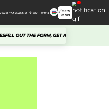
1
Yaşayış
Az
lxalq Mütəxəssislər
Əlaqə
Forma
icazəsi
en
ru
LL OUT THE FORM, GET A RESPONSE WITHIN 5 
ur