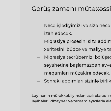
Görüş zamanı mütəxəssis
Necə işlədiyimizi və sizə nec
izah edəcək.
Miqrasiya prosesini sizə addı
xəritəsini, büdcə və maliyyə t
Miqrasiya təcrübəmizi bölüşə
səyahətinə başlamazdan əvvə
məqamları müzakirə edəcək.
Sonrakı addımları sizinlə bir
Layihənin mürəkkəbliyindən asılı olaraq,
layihələri, dizayner və tamamlayıcılarla əla