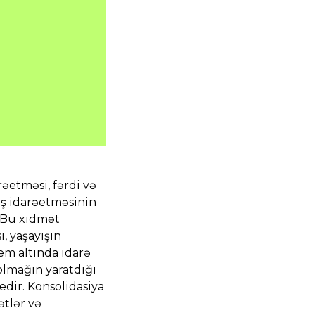
əetməsi, fərdi və
ış idarəetməsinin
. Bu xidmət
, yaşayışın
em altında idarə
olmağın yaratdığı
edir. Konsolidasiya
ətlər və