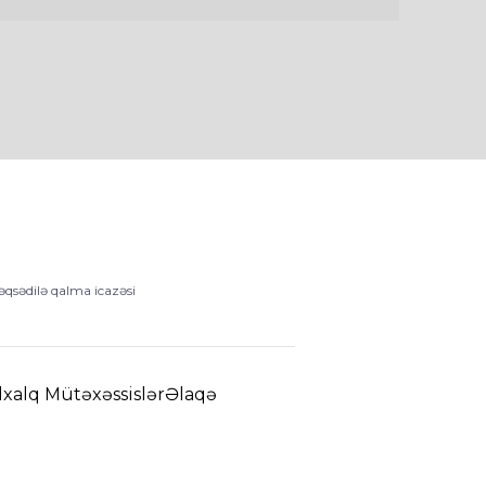
qsədilə qalma icazəsi
xalq Mütəxəssislər
Əlaqə