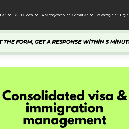
ləri
WIH Global
Azərbaycan Viza Xidmətləri
Vakansiyalar
Beynə
E FORM, GET A RESPONSE WITHIN 5 MINUTES
FI
ş viza və miqrasiya idarəetməsi