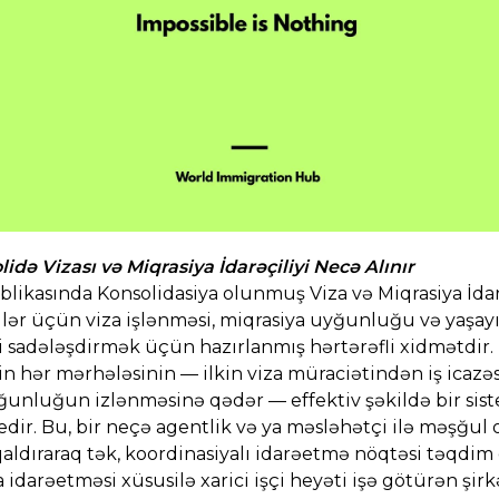
də Vizası və Miqrasiya İdarəçiliyi Necə Alınır
ikasında Konsolidasiya olunmuş Viza və Miqrasiya İdar
lər üçün viza işlənməsi, miqrasiya uyğunluğu və yaşay
i sadələşdirmək üçün hazırlanmış hərtərəfli xidmətdir
in hər mərhələsinin — ilkin viza müraciətindən iş icazəsi
unluğun izlənməsinə qədər — effektiv şəkildə bir sist
dir. Bu, bir neçə agentlik və ya məsləhətçi ilə məşğul 
qaldıraraq tək, koordinasiyalı idarəetmə nöqtəsi təqdim 
idarəetməsi xüsusilə xarici işçi heyəti işə götürən şirk