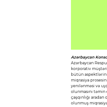
Azərbaycan Konsoli
Azərbaycan Respubl
korporativ müştəri
bütün aspektlərin
miqrasiya prosesin
yenilənməsi və uyğ
olunmasını təmin e
çaşqınlığı aradan 
olunmuş miqrasiya 