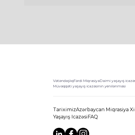
Vətəndaşlıq
Fərdi Miqrasiya
Daimi yaşayış icazə
Müvəqqəti yaşayış icazəsinin yenilənməsi
Tariximiz
Azərbaycan Miqrasiya X
Yaşayış Icazəsi
FAQ