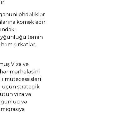
r.
 qanuni öhdəliklər
larına kömək edir.
rındakı
ı uyğunluğu təmin
 həm şirkətlər,
muş Viza və
hər mərhələsini
i mütəxəssisləri
r üçün strategik
bütün viza və
uyğunluq və
 miqrasiya