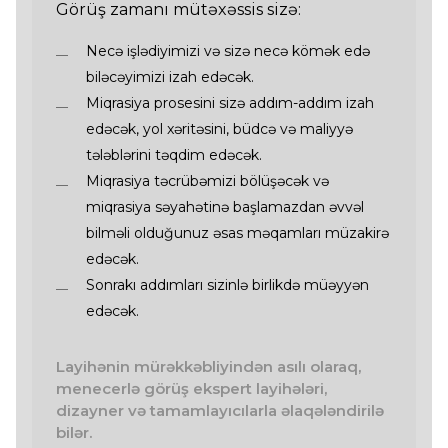
Görüş zamanı mütəxəssis sizə:
Necə işlədiyimizi və sizə necə kömək edə
biləcəyimizi izah edəcək.
Miqrasiya prosesini sizə addım-addım izah
edəcək, yol xəritəsini, büdcə və maliyyə
tələblərini təqdim edəcək.
Miqrasiya təcrübəmizi bölüşəcək və
miqrasiya səyahətinə başlamazdan əvvəl
bilməli olduğunuz əsas məqamları müzakirə
edəcək.
Sonrakı addımları sizinlə birlikdə müəyyən
edəcək.
Layihənin mürəkkəbliyindən asılı olaraq,
menecerlə görüş ekspert layihələri,
dizayner və tamamlayıcılarla əlaqələndirilə
bilər.