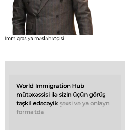
İmmiqrasiya məsləhətçisi
World Immigration Hub
mütəxəssisi ilə sizin üçün görüş
təşkil edəcəyik
şəxsi və ya onlayn
formatda