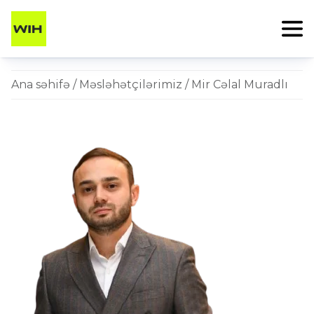
Ana səhifə
/
Məsləhətçilərimiz
/ Mir Cəlal Muradlı