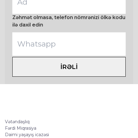
Zəhmət olmasa, telefon nömrənizi ölkə kodu
ilə daxil edin
IRƏLI
Vətəndaşlıq
Fərdi Miqrasiya
Daimi yaşayış icazəsi