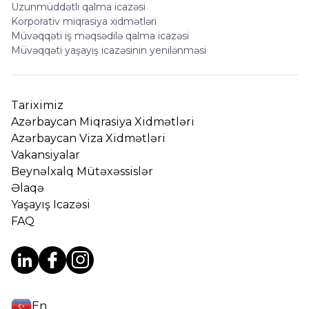
Uzunmüddətli qalma icazəsi
Korporativ miqrasiya xidmətləri
Müvəqqəti iş məqsədilə qalma icazəsi
Müvəqqəti yaşayış icazəsinin yenilənməsi
Tariximiz
Azərbaycan Miqrasiya Xidmətləri
Azərbaycan Viza Xidmətləri
Vakansiyalar
Beynəlxalq Mütəxəssislər
Əlaqə
Yaşayış Icazəsi
FAQ
En