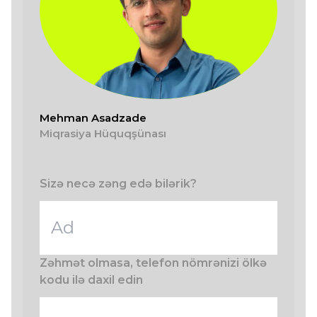
Mehman Asadzade
Miqrasiya Hüquqşünası
Sizə necə zəng edə bilərik?
Zəhmət olmasa, telefon nömrənizi ölkə
kodu ilə daxil edin