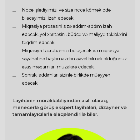
Necə işlədiyimizi və sizə necə kömək edə
biləcəyimizi izah edəcək.
Miqrasiya prosesini sizə addım-addım izah
edəcək, yol xəritəsini, büdcə və maliyyə tələblərini
təqdim edəcək.
Miqrasiya təcrübəmizi bölüşəcək və miqrasiya
səyahətinə başlamazdan əvvəl bilməli olduğunuz
əsas məqamları müzakirə edəcək.
Sonrakı addımları sizinlə birlikdə müəyyən
edəcək.
Layihənin mürəkkəbliyindən asılı olaraq,
menecerlə görüş ekspert layihələri, dizayner və
tamamlayıcılarla əlaqələndirilə bilər.