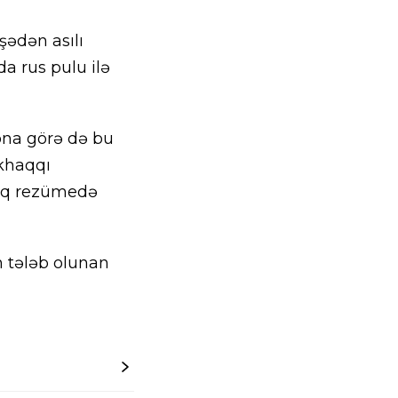
şədən asılı
a rus pulu ilə
ona görə də bu
əkhaqqı
ləq rezümedə
 tələb olunan