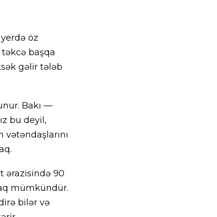
 yerdə öz
 təkcə başqa
sək gəlir tələb
lunur. Bakı —
z bu deyil,
in vətəndaşlarını
aq.
t ərazisində 90
armaq mümkündür.
irə bilər və
rir.