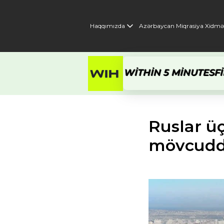
Haqqımızda
Azərbaycan Miqrasiya Xidmət
, GET A RESPONSE WITHIN 5 MINUTES
FILL OUT
Ana səhifə
/
İmmiqrasiya xəbərlər
Ruslar ü
mövcudd