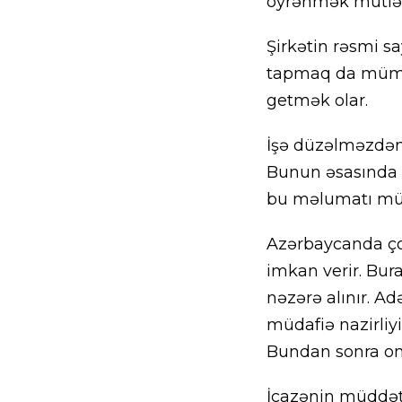
öyrənmək mütləqd
Şirkətin rəsmi sa
tapmaq da mümk
getmək olar.
İşə düzəlməzdən
Bunun əsasında i
bu məlumatı müs
Azərbaycanda çox
imkan verir. Bura
nəzərə alınır. A
müdafiə nazirliyi
Bundan sonra o
İcazənin müddət