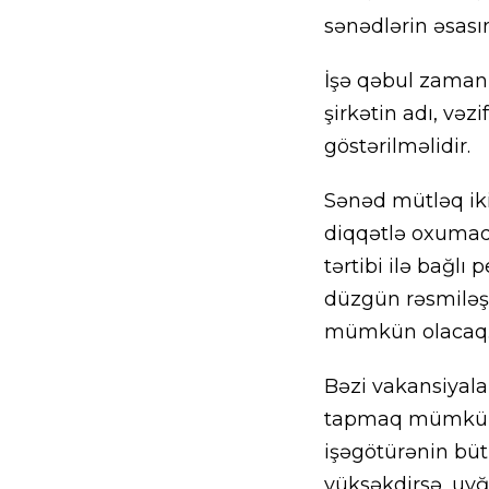
sənədlərin əsası
İşə qəbul zaman
şirkətin adı, və
göstərilməlidir.
Sənəd mütləq iki
diqqətlə oxumaq
tərtibi ilə bağl
düzgün rəsmiləşdi
mümkün olacaq
Bəzi vakansiyala
tapmaq mümkündü
işəgötürənin büt
yüksəkdirsə, uyğ