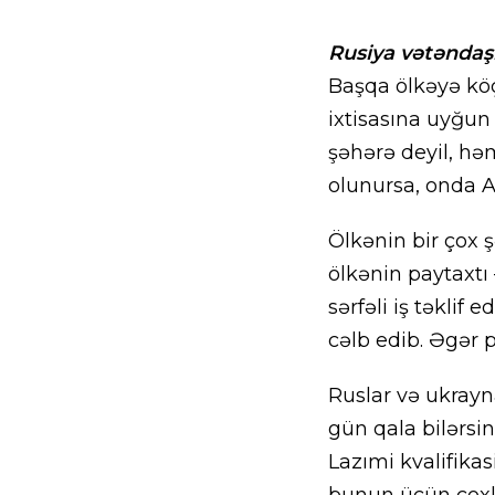
Rusiya vətəndaş
Başqa ölkəyə köçm
ixtisasına uyğu
şəhərə deyil, hə
olunursa, onda 
Ölkənin bir çox ş
ölkənin paytaxtı
sərfəli iş təklif
cəlb edib. Əgər 
Ruslar və ukrayn
gün qala bilərsi
Lazımi kvalifikas
bunun üçün çoxlu 