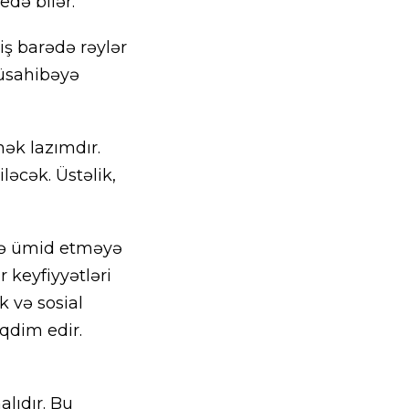
edə bilər.
 iş barədə rəylər
üsahibəyə
ək lazımdır.
əcək. Üstəlik,
inə ümid etməyə
 keyfiyyətləri
k və sosial
əqdim edir.
lıdır. Bu