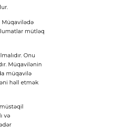
ur.
. Müqavilədə
məlumatlar mütləq
ılmalıdır. Onu
ır. Müqavilənin
lda müqavilə
ləni həll etmək
 müstəqil
ı və
qədər