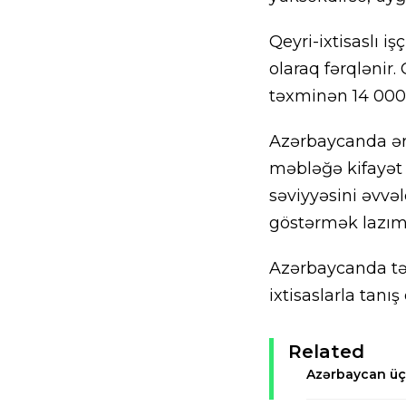
Qeyri-ixtisaslı 
olaraq fərqlənir
təxminən 14 000
Azərbaycanda ər
məbləğə kifayət 
səviyyəsini əvv
göstərmək lazım
Azərbaycanda tə
ixtisaslarla tanı
Related
Azərbaycan üç