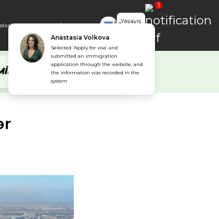
1
Yaşayış
Az
lxalq Mütəxəssislər
Əlaqə
Forma
icazəsi
en
ru
S
FILL OUT THE FORM, GET A RESPONSE WITHIN
ur
ər