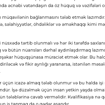
nda əcnəbi vətəndaşın da öz hüquq və vəzifələri ol
ı müqavilənin bağlanmasını tələb etmək lazımdır
zifə, səlahiyyətlər, öhdəliklər və əməkhaqqı kimi 
 nüsxədə tərtib olunmalı və hər iki tərəfdə saxlan
 və bütün nüansları dərhal aydınlaşdırmaq lazımd
ı peşəkar hüquqşünasa müraciət etmək olar. Bu ha
riləcək və fikir ayrılığı yaranarsa, istənilən məsə
.
r üçün icazə almaq tələb olunmur və bu halda işi
r. İşə düzəlmək üçün insan yetkin yaşda olmal
ün tələblərinə cavab verməlidir. Kvalifikasiya nə 
un iş tapmaq da o qədər asandır.