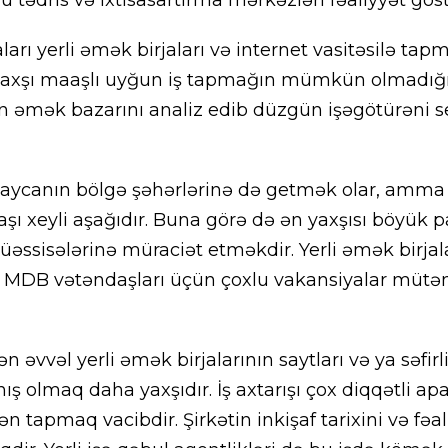
arı yerli əmək birjaları və internet vasitəsilə 
 yaxşı maaşlı uyğun iş tapmağın mümkün olmadığı
n əmək bazarını analiz edib düzgün işəgötürəni s
baycanın bölgə şəhərlərinə də getmək olar, amma 
şı xeyli aşağıdır. Buna görə də ən yaxşısı böyük p
müəssisələrinə müraciət etməkdir. Yerli əmək birja
ə MDB vətəndaşları üçün çoxlu vakansiyalar mütə
əvvəl yerli əmək birjalarının saytları və ya səfirli
ş olmaq daha yaxşıdır. İş axtarışı çox diqqətli apa
ən tapmaq vacibdir. Şirkətin inkişaf tarixini və fəal