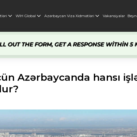
ləri
WIH Global
Azərbaycan Viza Xidmətləri
Vakansiyalar
Beynə
 THE FORM, GET A RESPONSE WITHIN 5 MINUTE
i
/ Ruslar üçün Azərbaycanda hansı işlər mövcuddur?
çün Azərbaycanda hansı işl
ur?