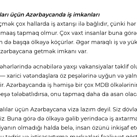
ları üçün Azərbaycanda iş imkanları
ək çox hallarda iş axtarışı ilə bağlıdır, çünki hər
n maaş tapmaq olmur. Çox vaxt insanlar buna görə
m də başqa ölkəyə köçürlər. Əgər maraqlı iş və yük
Azərbaycana getmək imkanı var.
əhərlərində əcnəbilərə yaxşı vakansiyalar təklif o
 — xarici vətəndaşlara öz peşələrinə uyğun və yalnı
 edir. Azərbaycanda iş həmişə bir çox MDB ölkələrin
peşə tələbatlıdırsa, onu tapmaq daha da asan olac
alılar üçün Azərbaycana viza lazım deyil. Siz dövlə
niz. Buna görə də ölkəyə gəlib yerindəcə iş axt
iyanın olmadığı halda belə, insan özünü inkişaf etd
tədris və ixtisasartırma mərkəzləri fəaliyyət göstə