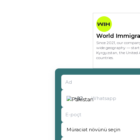
World Immigra
Since 2021, our company
wide geography — starti
Kyrgyzstan, the United 
countries.
Müraciət növünü seçin
+92