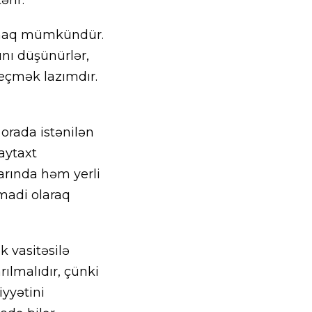
tapmaq mümkündür.
nı düşünürlər,
eçmək lazımdır.
orada istənilən
aytaxt
larında həm yerli
madi olaraq
k vasitəsilə
rılmalıdır, çünki
iyyətini