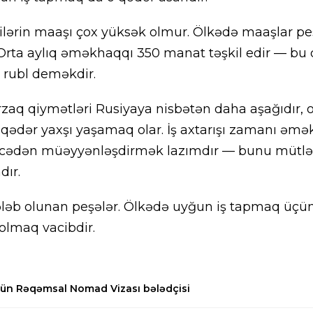
işçilərin maaşı çox yüksək olmur. Ölkədə maaşlar pe
. Orta aylıq əməkhaqqı 350 manat təşkil edir — bu d
 rubl deməkdir.
zaq qiymətləri Rusiyaya nisbətən daha aşağıdır, 
qədər yaxşı yaşamaq olar. İş axtarışı zamanı əm
əlcədən müəyyənləşdirmək lazımdır — bunu müt
dır.
ləb olunan peşələr. Ölkədə uyğun iş tapmaq üçün
ş olmaq vacibdir.
ün Rəqəmsal Nomad Vizası bələdçisi