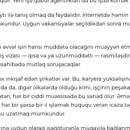
ir. Yerli işə qəbul agentlikləri də bu işdə kömək 
ytı ilə tanış olmaq da faydalıdır. İnternetdə həmin
ündür. Uyğun vakansiyalar seçildikdən sonra m
 əvvəl işin hansı müddətə olacağını müəyyən etm
ş vizası — qısa və ya uzunmüddətli — rəsmiləşdiril
ahibədə mütləq soruşacaqlar.
 inkişaf edən şirkətlər var. Bu, karyera yüksəliş
da da, digər ölkələrdə olduğu kimi, işçinin peşəkar
dətən, hər bir ciddi müəssisədə bu sənəd olur. Əmə
 hər bir şəxsə bir il işləmək hüququ verən icazə t
nu uzatmaq mümkündür.
inə uyğun olaraq işəgötürənlə müqavilə bağlanma