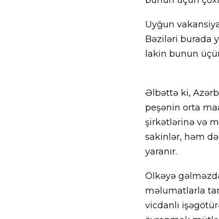
Uyğun vakansiyal
Bəziləri burada
lakin bunun üçü
Əlbəttə ki, Azər
peşənin orta maa
şirkətlərinə və 
sakinlər, həm d
yaranır.
Ölkəyə gəlməzdən 
məlumatlarla tanı
vicdanlı işəgötür